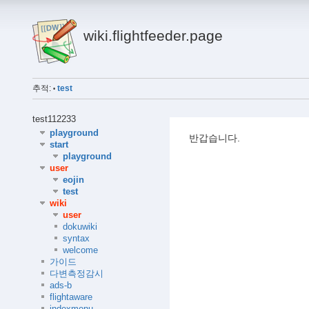
wiki.flightfeeder.page
추적:
test
•
test112233
playground
반갑습니다.
start
playground
user
eojin
test
wiki
user
dokuwiki
syntax
welcome
가이드
다변측정감시
ads-b
flightaware
indexmenu